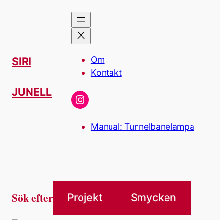
Hoppa
till
innehåll
Om
SIRI
Kontakt
JUNELL
Instagram
Manual: Tunnelbanelampa
Sök efter
Projekt
Smycken